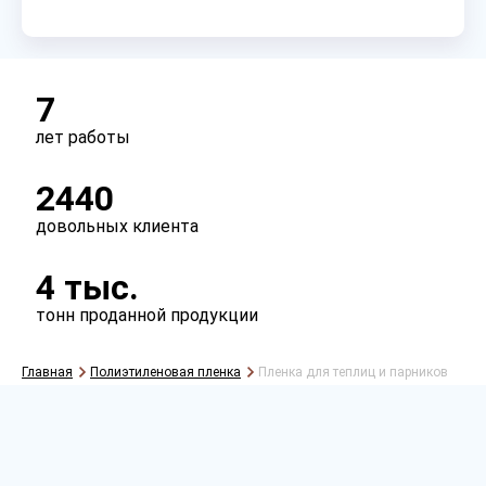
Тип
рукав
полурукав
полотно
7
лет работы
2440
довольных клиента
4 тыс.
тонн проданной продукции
Главная
Полиэтиленовая пленка
Пленка для теплиц и парников
Рассчитать