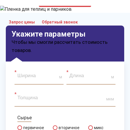
только приятные цены
Запрос цены
Обратный звонок
Укажите параметры
Чтобы мы смогли рассчитать стоимость
товаров.
м
м
мкм
Сырье
первичное
вторичное
микс