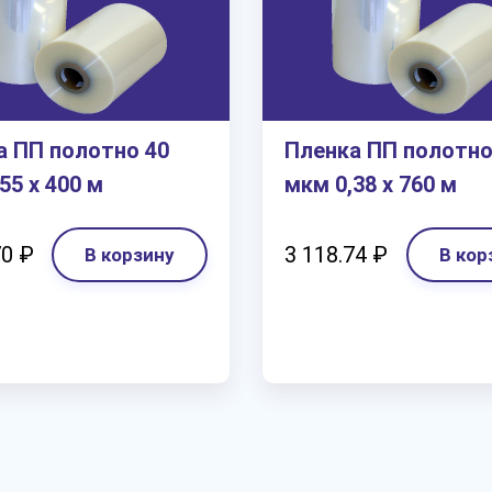
а ПП полотно 40
Пленка ПП полотно
55 х 400 м
мкм 0,38 х 760 м
70 ₽
3 118.74 ₽
В корзину
В кор