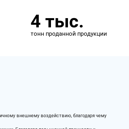
Укажите параметры
4 тыс.
Чтобы мы смогли рассчитать
стоимость товаров.
тонн проданной продукции
м
м
мкм
зличному внешнему воздействию, благодаря чему
Тип