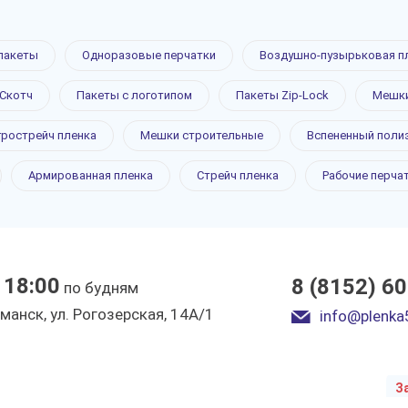
пакеты
Одноразовые перчатки
Воздушно-пузырьковая п
Скотч
Пакеты с логотипом
Пакеты Zip-Lock
Мешки
леновая
грострейч пленка
Мешки строительные
Вспененный поли
Армированная пленка
Стрейч пленка
Рабочие перча
Мурманске
 18:00
8 (8152) 6
по будням
ы
рманск, ул. Рогозерская, 14А/1
info@plenka
З