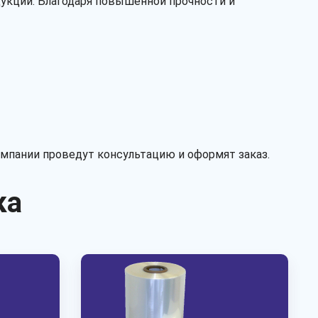
дукции. Благодаря повышенной прочности и
рукав
полурукав
полотно
Перфорация
есть
нет
мпании проведут консультацию и оформят заказ.
ка
Рассчитать