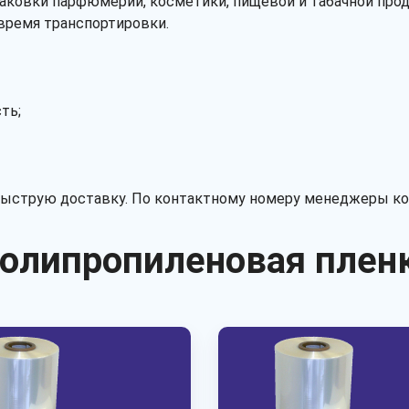
паковки парфюмерии, косметики, пищевой и табачной про
 время транспортировки.
ть;
 быструю доставку. По контактному номеру менеджеры ко
олипропиленовая плен