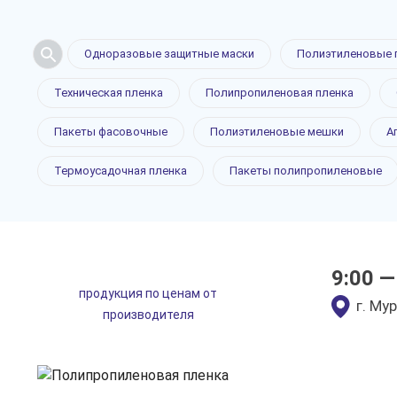
Одноразовые защитные маски
Полиэтиленовые 
Техническая пленка
Полипропиленовая пленка
Полипропи
Пакеты фасовочные
Полиэтиленовые мешки
А
Термоусадочная пленка
Пакеты полипропиленовые
пленка в 
9:00 —
продукция по ценам от
только приятные цен
г. Му
производителя