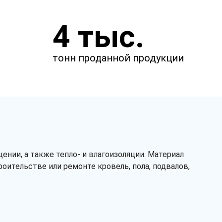
Укажите параметры
4 тыс.
Чтобы мы смогли рассчитать
стоимость товаров.
тонн проданной продукции
мм
м
нии, а также тепло- и влагоизоляции. Материал
ительстве или ремонте кровель, пола, подвалов,
мм