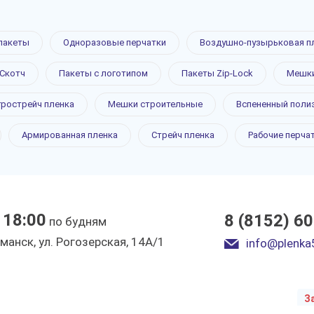
пакеты
Одноразовые перчатки
Воздушно-пузырьковая п
й
Скотч
Пакеты с логотипом
Пакеты Zip-Lock
Мешки
н
грострейч пленка
Мешки строительные
Вспененный поли
Армированная пленка
Стрейч пленка
Рабочие перча
ке
 18:00
8 (8152) 6
по будням
ы
рманск, ул. Рогозерская, 14А/1
info@plenka
З