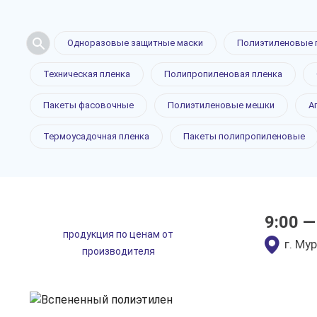
Одноразовые защитные маски
Полиэтиленовые 
Вспененны
Техническая пленка
Полипропиленовая пленка
полиэтиле
Пакеты фасовочные
Полиэтиленовые мешки
А
Термоусадочная пленка
Пакеты полипропиленовые
в Мурманс
9:00 —
продукция по ценам от
только приятные цен
г. Му
производителя