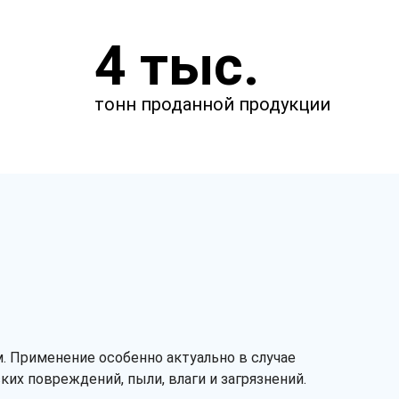
Укажите параметры
4 тыс.
Чтобы мы смогли рассчитать
стоимость товаров.
тонн проданной продукции
м
м
. Применение особенно актуально в случае
их повреждений, пыли, влаги и загрязнений.