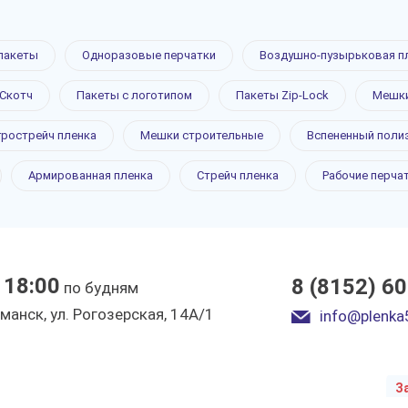
пакеты
Одноразовые перчатки
Воздушно-пузырьковая п
Скотч
Пакеты с логотипом
Пакеты Zip-Lock
Мешки
пузырьковая
грострейч пленка
Мешки строительные
Вспененный поли
Армированная пленка
Стрейч пленка
Рабочие перча
Мурманске
 18:00
8 (8152) 6
по будням
ы
рманск, ул. Рогозерская, 14А/1
info@plenka
З