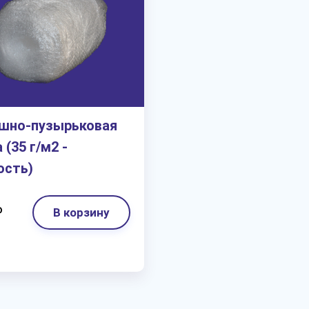
шно-пузырьковая
 (35 г/м2 -
ость)
₽
В корзину