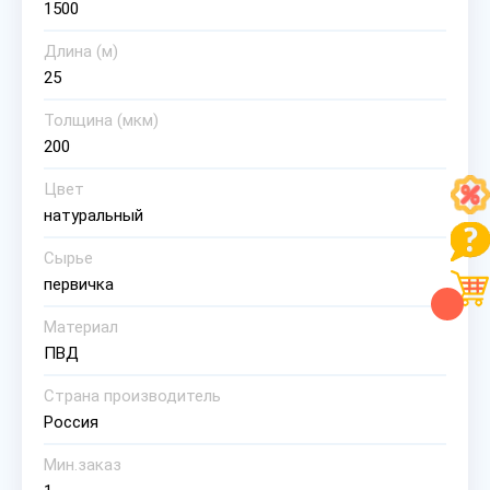
1500
Длина (м)
25
Толщина (мкм)
200
Цвет
натуральный
Сырье
первичка
Материал
ПВД
Страна производитель
Россия
Мин.заказ