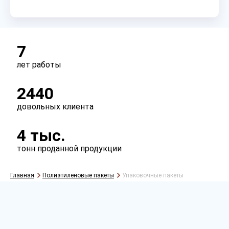
Сырье
первичное
вторичное
7
лет работы
Перфорация
2440
есть
нет
довольных клиента
Ручки
4 тыс.
есть
нет
тонн проданной продукции
Главная
Полиэтиленовые пакеты
Упаковочные пакеты