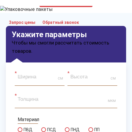
только приятные цены
Запрос цены
Обратный звонок
Укажите параметры
Чтобы мы смогли рассчитать стоимость
товаров.
см
см
мкм
Материал
ПВД
ПСД
ПНД
ПП