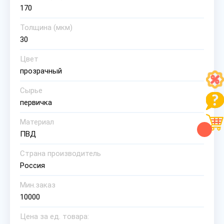
170
Толщина (мкм)
30
Цвет
прозрачный
Сырье
первичка
Материал
ПВД
Страна производитель
Россия
Мин.заказ
10000
Цена за ед. товара: