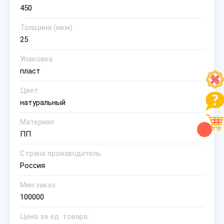
450
Толщина (мкм)
25
Упаковка
пласт
Цвет
натуральный
Материал
ПП
Страна производитель
Россия
Мин.заказ
100000
Цена за ед. товара: