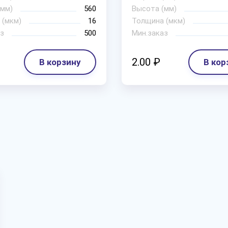
(мм)
560
Высота (мм)
 (мкм)
16
Толщина (мкм)
з
500
Мин.заказ
2.00 ₽
В корзину
В кор