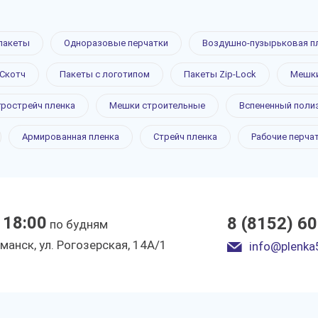
пакеты
Одноразовые перчатки
Воздушно-пузырьковая п
Скотч
Пакеты с логотипом
Пакеты Zip-Lock
Мешки
грострейч пленка
Мешки строительные
Вспененный поли
Армированная пленка
Стрейч пленка
Рабочие перча
 18:00
8 (8152) 6
по будням
рманск, ул. Рогозерская, 14А/1
info@plenka