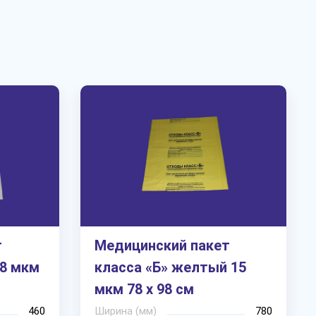
т
Медицинский пакет
18 мкм
класса «Б» желтый 15
мкм 78 х 98 см
460
Ширина (мм)
780