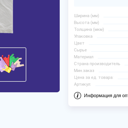
Ширина (мм)
Высота (мм)
Толщина (мкм)
Упаковка
Цвет
Сырье
Материал
Страна производитель
Мин.заказ
Цена за ед. товара:
Артикул:
Информация для оп