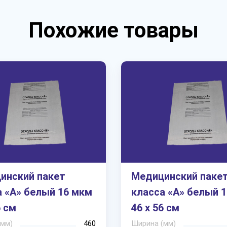
Похожие товары
инский пакет
Медицинский паке
а «А» белый 16 мкм
класса «А» белый 
6 см
46 х 56 см
(мм)
460
Ширина (мм)