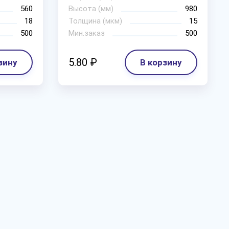
560
Высота (мм)
980
18
Толщина (мкм)
15
500
Мин.заказ
500
5.80 ₽
зину
В корзину