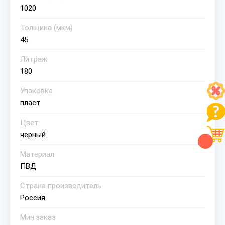
1020
Толщина (мкм)
45
Литраж
180
Упаковка
пласт
Цвет
черный
Материал
ПВД
Страна производитель
Россия
Мин.заказ